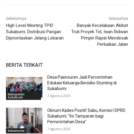
Sebelumnya
Selanjutnya
High Level Meeting TPID
Banyak Kecelakaan Akibat
Sukabumi: Distribusi Pangan
Truk Proyek Tol, Iwan Ridwan
Diprioritaskan Jelang Lebaran
Pimpin Rapat Mendesak
Perbaikan Jalan
BERITA TERKAIT
Desa Pasirsuren Jadi Percontohan
Edukasi Keluarga Berisiko Stunting di
Sukabumi
Kabupaten
7 Agustus 2026
Sukabumi
Oknum Kades Positif Sabu, Komisi I DPRD
Sukabumi: “Ini Tamparan bagi
Pemerintahan Desa”
7 Agustus 2026
Advertorial