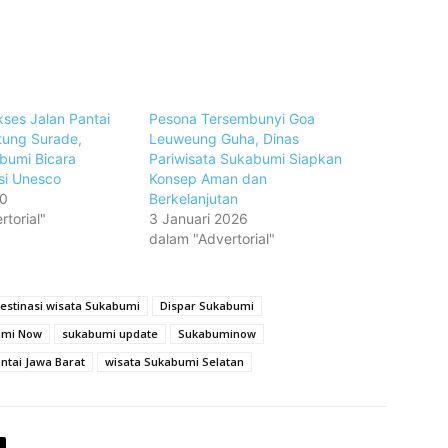
ses Jalan Pantai
Pesona Tersembunyi Goa
tung Surade,
Leuweung Guha, Dinas
bumi Bicara
Pariwisata Sukabumi Siapkan
i Unesco
Konsep Aman dan
20
Berkelanjutan
torial"
3 Januari 2026
dalam "Advertorial"
estinasi wisata Sukabumi
Dispar Sukabumi
umi Now
sukabumi update
Sukabuminow
ntai Jawa Barat
wisata Sukabumi Selatan