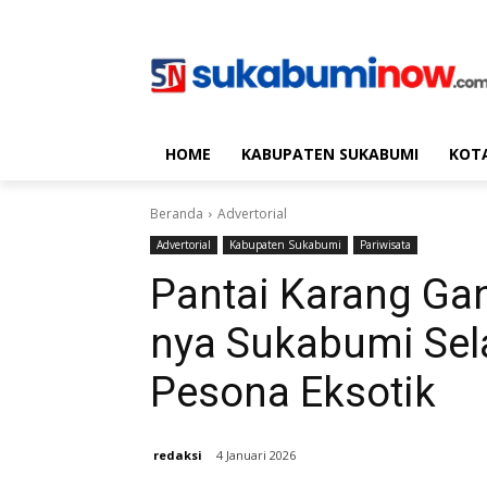
HOME
KABUPATEN SUKABUMI
KOT
Beranda
Advertorial
Advertorial
Kabupaten Sukabumi
Pariwisata
Pantai Karang Gan
nya Sukabumi Se
Pesona Eksotik
redaksi
4 Januari 2026