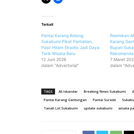
Terkait
Pantai Karang Bolong
Resmikan Ak
Sukabumi Pikat Perhatian,
Karang Gan
Pasir Hitam Eksotis Jadi Daya
Bupati Suka
Tarik Wisata Baru
Rekomendas
12 Juni 2026
7 Maret 20
dalam "Advertorial"
dalam "Adver
TAGS
Ali Iskandar
Breaking News Sukabumi
d
Pantai Karang Gantungan
Pantai Surade
Sukab
Tanah Lot Sukabumi
update sukabumi
wisata pa