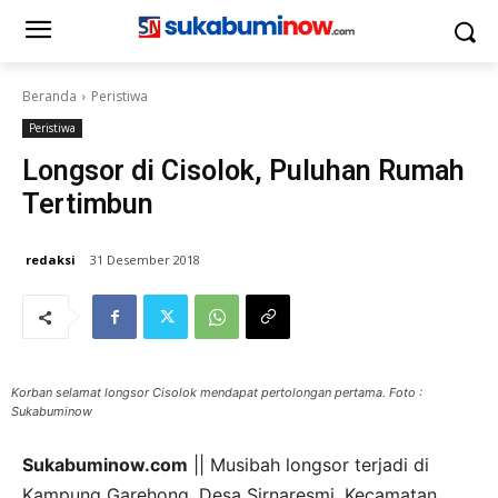
Beranda
Peristiwa
Peristiwa
Longsor di Cisolok, Puluhan Rumah
Tertimbun
redaksi
31 Desember 2018
Korban selamat longsor Cisolok mendapat pertolongan pertama. Foto :
Sukabuminow
Sukabuminow.com
|| Musibah longsor terjadi di
Kampung Garehong, Desa Sirnaresmi, Kecamatan